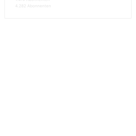
4.282
Abonnenten
r
k
a
u
f