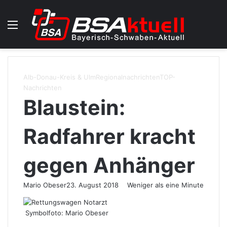
Menü
Skin u
S
Alb-Donau-Kreis & Ulm
Regionalnachrichten
TOP-
Nachrichten
Blaustein:
Radfahrer kracht
gegen Anhänger
Mario Obeser
23. August 2018
Weniger als eine Minute
Symbolfoto: Mario Obeser