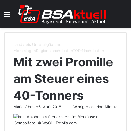
Menü
Skin u
S
Landkreis Unterallgäu und
Memmingen
Regionalnachrichten
TOP-Nachrichten
Mit zwei Promille
am Steuer eines
40-Tonners
Mario Obeser
6. April 2018
Weniger als eine Minute
Symbolfoto: © WoGi - Fotolia.com