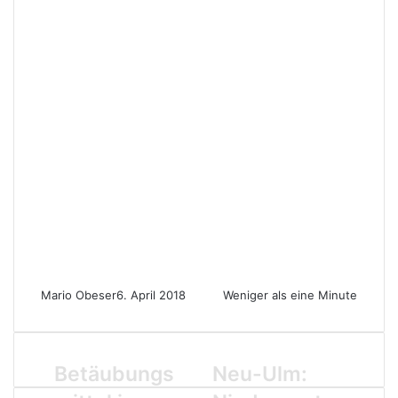
Mario Obeser
6. April 2018
Weniger als eine Minute
B
Betäubungs
N
Neu-Ulm:
e
e