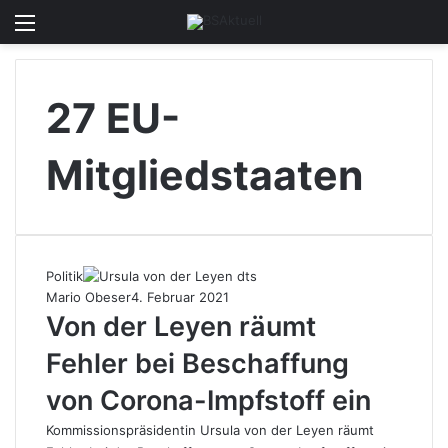
Menü
Skin u
S
27 EU-
Mitgliedstaaten
Politik
Mario Obeser
4. Februar 2021
Von der Leyen räumt
Fehler bei Beschaffung
von Corona-Impfstoff ein
Kommissionspräsidentin Ursula von der Leyen räumt