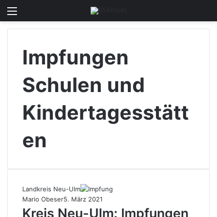
Menü
Skin u
S
Impfungen
Schulen und
Kindertagesstätt
en
Landkreis Neu-Ulm
Mario Obeser
5. März 2021
Kreis Neu-Ulm: Impfungen