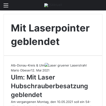
Menü
Skin u
S
Mit Laserpointer
geblendet
Alb-Donau-Kreis & Ulm
Mario Obeser
12. Mai 2021
Ulm: Mit Laser
Hubschrauberbesatzung
geblendet
Am vergangenen Montag, den 10.05.2021 soll ein 54-