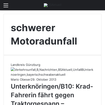
Menü
Skin u
S
schwerer
Motoradunfall
Landkreis Günzburg
Mario Obeser
29. Oktober 2013
Unterknöringen/B10: Krad-
Fahrerin fährt gegen
Traktorgespann –