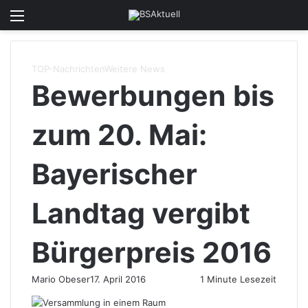
Menü
Skin u
S
TOP-Nachrichten
Weitere News
Bewerbungen bis
zum 20. Mai:
Bayerischer
Landtag vergibt
Bürgerpreis 2016
Mario Obeser
17. April 2016
1 Minute Lesezeit