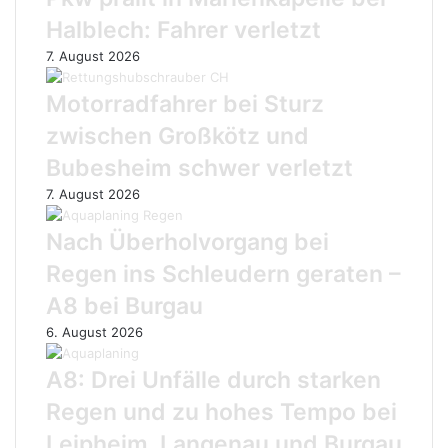
n
d
Halblech: Fahrer verletzt
g
r
7. August 2026
e
e
n
h
Motorradfahrer bei Sturz
:
t
F
:
zwischen Großkötz und
ö
F
Bubesheim schwer verletzt
r
a
d
h
7. August 2026
e
r
r
z
Nach Überholvorgang bei
v
e
Regen ins Schleudern geraten –
e
u
r
g
A8 bei Burgau
e
e
6. August 2026
i
b
n
l
A8: Drei Unfälle durch starken
B
o
ü
c
Regen und zu hohes Tempo bei
r
k
Leipheim, Langenau und Burgau
g
i