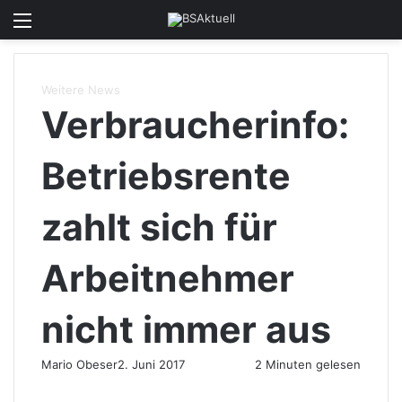
Menü
Skin u
S
Weitere News
Verbraucherinfo:
Betriebsrente
zahlt sich für
Arbeitnehmer
nicht immer aus
Mario Obeser
2. Juni 2017
2 Minuten gelesen