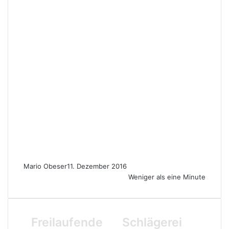
Mario Obeser
11. Dezember 2016
Weniger als eine Minute
F
Freilaufende
S
Schlägerei