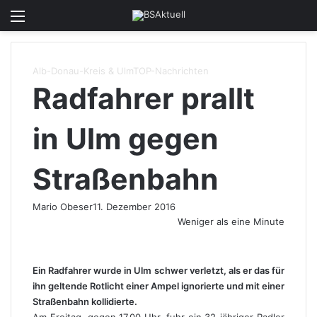
Menü
Skin u
S
Alb-Donau-Kreis & Ulm
TOP-Nachrichten
Radfahrer prallt
in Ulm gegen
Straßenbahn
Mario Obeser
11. Dezember 2016
Weniger als eine Minute
Ein Radfahrer wurde in Ulm schwer verletzt, als er das für
ihn geltende Rotlicht einer Ampel ignorierte und mit einer
Straßenbahn kollidierte.