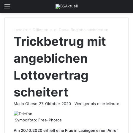
Menü
Skin u
S
Landkreis Dillingen a. d. Donau
Regionalnachrichten
Trickbetrug mit
angeblichen
Lottovertrag
scheitert
Mario Obeser
27. Oktober 2020
Weniger als eine Minute
Symbolfoto: Free-Photos
Am 20.10.2020 erhielt eine Frau in Lauingen einen Anruf