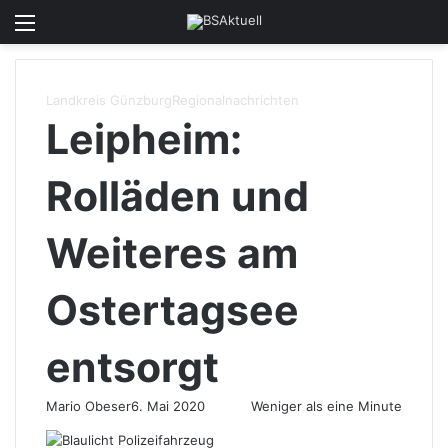
Menü
Skin u
S
Landkreis Günzburg
Regionalnachrichten
Leipheim:
Rolläden und
Weiteres am
Ostertagsee
entsorgt
Mario Obeser
6. Mai 2020
Weniger als eine Minute