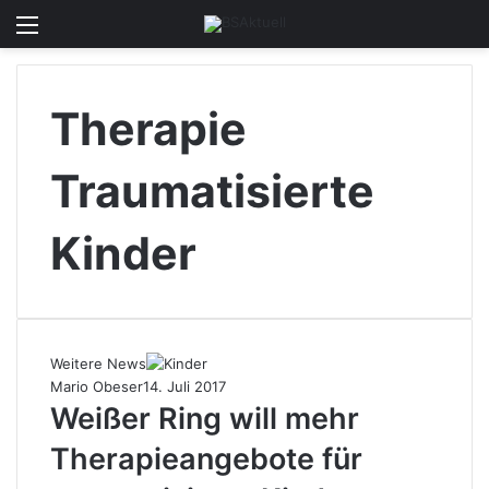
Menü
Skin u
S
Therapie
Traumatisierte
Kinder
Weitere News
Mario Obeser
14. Juli 2017
Weißer Ring will mehr
Therapieangebote für