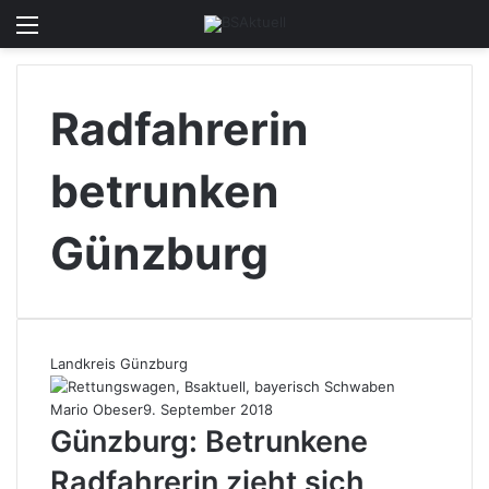
Menü
Skin u
S
Radfahrerin
betrunken
Günzburg
Landkreis Günzburg
Mario Obeser
9. September 2018
Günzburg: Betrunkene
Radfahrerin zieht sich