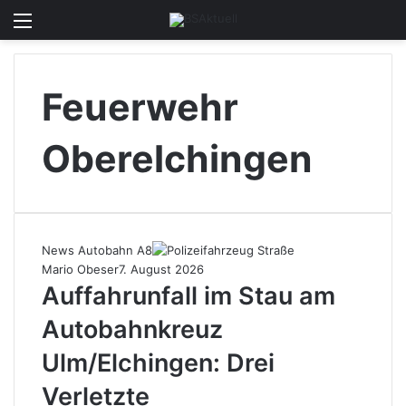
Menü
Skin u
S
Feuerwehr
Oberelchingen
News Autobahn A8
Mario Obeser
7. August 2026
Auffahrunfall im Stau am
Autobahnkreuz
Ulm/Elchingen: Drei
Verletzte